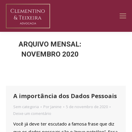
ARQUIVO MENSAL:
NOVEMBRO 2020
Você está aqui:
A importância dos Dados Pessoais
Sem categoria
Por
Janine
5 de novembro de 2020
Deixe um comentário
Você já deve ter escutado a famosa frase que diz
que os dados pessoais são o “novo petróleo”. Essa